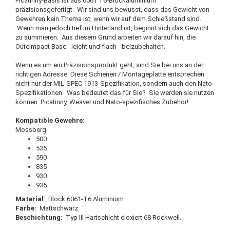
Picatinny-Basis ist aus 6061 T6-Blockaluminium
präzisionsgefertigt. Wir sind uns bewusst, dass das Gewicht von
Gewehren kein Thema ist, wenn wir auf dem Schießstand sind.
Wenn man jedoch tief im Hinterland ist, beginnt sich das Gewicht
zu summieren. Aus diesem Grund arbeiten wir darauf hin, die
Outeimpact Base - leicht und flach - beizubehalten.
Wenn es um ein Präzisionsprodukt geht, sind Sie bei uns an der
richtigen Adresse. Diese Schienen / Montageplatte entsprechen
nicht nur der MIL-SPEC 1913-Spezifikation, sondern auch den Nato-
Spezifikationen. Was bedeutet das für Sie? Sie werden sie nutzen
können: Picatinny, Weaver und Nato-spezifisches Zubehör!
Kompatible Gewehre:
Mossberg
500
535
590
835
930
935
Material
: Block 6061-T6 Aluminium.
Farbe:
Mattschwarz
Beschichtung:
Typ III Hartschicht eloxiert 68 Rockwell.