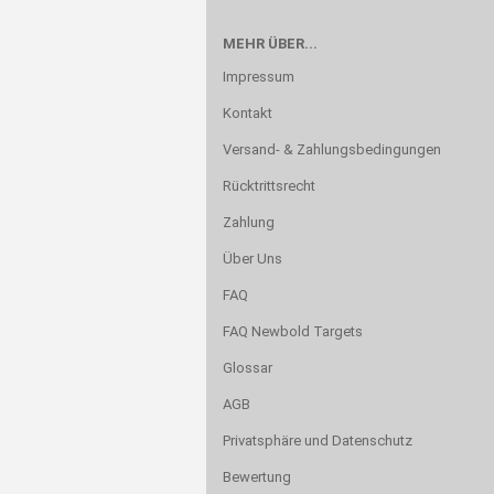
MEHR ÜBER...
Impressum
Kontakt
Versand- & Zahlungsbedingungen
Rücktrittsrecht
Zahlung
Über Uns
FAQ
FAQ Newbold Targets
Glossar
AGB
Privatsphäre und Datenschutz
Bewertung