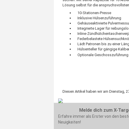
Lösung selbst für die anspruchsvollsten
10-Stationen-Presse
Inklusive Hülsenzuführung
Gehäuseaktivierte Pulvermess
Integrierte Lager für reibungslo
Inline-Zündhütchentaschenver
Federbelastete Hülsensuchkn
Lädt Patronen bis zu einer Läng
Hülsenteller für gängige Kalibe
Optionale Geschosszuführung
Diesen Artikel haben wir am Dienstag, 
Melde dich zum X-Targ
Erfahre immer als Erster von den bes
Neuigkeiten!