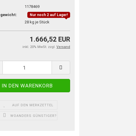
1178469
gewicht:
Nur noch 2 auf Lager!
28
kg je Stück
1.666,52 EUR
inkl. 20% MwSt. zzgl.
Versand
AUF DEN MERKZETTEL
WOANDERS GÜNSTIGER?