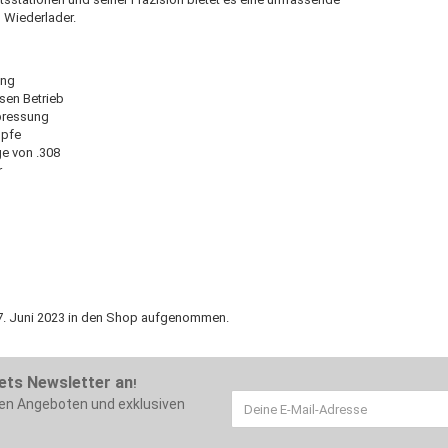
 Wiederlader.
ung
sen Betrieb
pressung
öpfe
e von .308
r
27. Juni 2023 in den Shop aufgenommen.
ets Newsletter an
!
ten Angeboten und exklusiven