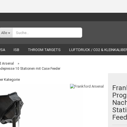
Sprache auswählen
Alle
PSA
ISB
THROOM TARGETS
LUFTDRUCK / CO2 & KLEINKALIBE
ÖR
WIEDERLADEN
LUCKY SHOT
MARKEN
»
d Arsenal
adepresse 10 Stationen mit Case Feeder
ser Kategorie
Fran
Prog
Konto erstellen
Nach
Passwort vergessen?
Stat
Feed