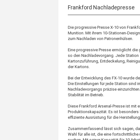
Frankford Nachladepresse
Die progressive Presse X-10 von Frankf
Munition. Mit ihrem 10-Stationen-Design
zum Nachladen von Patronenhülsen.
Eine progressive Presse ermöglicht die
so den Nachladevorgang. Jede Station de
Kartonzuführung, Entdeckelung, Reinig
der Kartons.
Bei der Entwicklung des FX-10 wurde de
Die Einstellungen für jede Station sind 
Nachladevorgangs präzise einzurichten. 
Stabilität im Betrieb.
Diese Frankford Arsenal-Presse ist mit e
Produktionskapazität. Es ist besonders 
effiziente Ausrüstung für die Herstellung
Zusammenfassend lässt sich sagen, das
Wahl für alle ist, die eine fortschritt
suchen. Mit seiner Kapazität für 10 Arbe