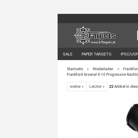
SALE
PAPER TARGETS
IPSC/US
EOTECH
VORTEX OPTIK
ZUBEH
»
»
Startseite
Wiederladen
Frankfor
Frankford Arsenal X-10 Progressive Nachl
weiter »
Letzter »
22
Artikel in die