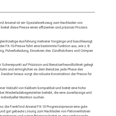
ord Arsenal ist ein Spezialwerkzeug zum Nachladen von
 bietet diese Presse einen effizienten und präzisen Prozess
 gleichzeitige Ausführung mehrerer Vorgänge und beschleunigt
r FX-10-Presse führt eine bestimmte Funktion aus, wie z. B.
ung, Pulverbeladung, Einsetzen des Zündhütchens und Crimpen
r Schwerpunkt auf Präzision und Benutzerfreundlichkeit gelegt.
intuitiv und ermöglichen es dem Benutzer, jede Phase des
Darüber hinaus sorgt die robuste Konstruktion der Presse für
iner Vielzahl von Kalibern kompatibel und bietet eine hohe
bei Wiederladebegeisterten beliebt, die eine zuverlässige und
 individueller Munition suchen.
s die Frankford Arsenal FX-10 Progressivpresse eine gute
liche und gut gebaute Lösung zum Nachladen von Patronenhülsen
itsstationen und seiner Präzision bietet es eine umfassende