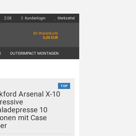
DE
Kundenlogin
Merkzettel
Ihr Warenkorb
0,00 EUR
R
OUTERIMPACT MONTAGEN
TOP
kford Arsenal X-10
ressive
ladepresse 10
ionen mit Case
er