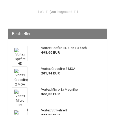
1
bis
11
(von insgesamt
11
)
Bestseller
Vortex Spitfire HD Gen II 3-fach
498,00 EUR
Vortex Crossfire 2 MOA
201,94 EUR
Vortex Micro 3x Magnifier
366,00 EUR
Vortex Strikefire II
244,80 EUR