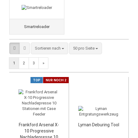
Smartreloader
Sortieren nach
50 pro Seite
1
2
3
»
TOP
NUR NOCH 2
Frankford Arsenal X-
Lyman Deburing Tool
10 Progressive
Nachladepresse 10