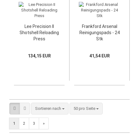
Lee Precision II
Frankford Arsenal
Shotshell Reloading
Reinigungspads - 24
Press
Stk
134,15 EUR
41,54 EUR
Sortieren nach
50 pro Seite
1
2
3
»