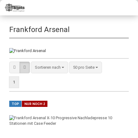
Frankford Arsenal
Sortieren nach
50 pro Seite
1
TOP
NUR NOCH 2