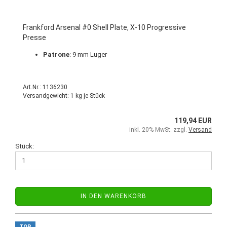
Frankford Arsenal #0 Shell Plate, X-10 Progressive
Presse
Patrone
: 9 mm Luger
Art.Nr.: 1136230
Versandgewicht:
1
kg je Stück
119,94 EUR
inkl. 20% MwSt. zzgl.
Versand
Stück:
IN DEN WARENKORB
TOP