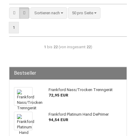
Sortieren nach
50 pro Seite
1
1
bis
22
(von insgesamt
22
)
Bestseller
Frankford Nass/Trocken Trenngerät
72,95 EUR
Frankford Platinum Hand DePrimer
94,54 EUR