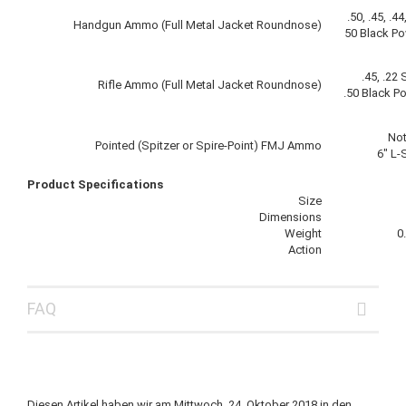
.50, .45, .4
Handgun Ammo (Full Metal Jacket Roundnose)
50 Black Po
.45, .22
Rifle Ammo (Full Metal Jacket Roundnose)
.50 Black Po
Not
Pointed (Spitzer or Spire-Point) FMJ Ammo
6" L-
Product Specifications
Size
Dimensions
Weight
0
Action
FAQ
Diesen Artikel haben wir am Mittwoch, 24. Oktober 2018 in den