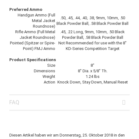
Preferred Ammo
Handgun Ammo (Full
.50, .45, .44, .40, .38, 9mm, 10mm, .50
Metal Jacket
Black Powder Ball, .58 Black Powder Ball
Roundnose)
Rifle Ammo (Full Metal
.45, .22 Long, 9mm, 10mm, .50 Black
Jacket Roundnose)
Powder Ball, .58 Black Powder Ball
Pointed (Spitzer or Spire-
Not Recommended for use with the 8"
Point) FMJ Ammo
KD-Series Competition Target
Product Specifications
Size
8"
Dimensions
8" Dia. x 5/8" Th.
Weight
1.24 lbs
Action
Knock Down, Stay Down, Manual Reset
FAQ
Diesen Artikel haben wir am Donnerstag, 25. Oktober 2018 in den