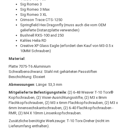
Sig Romeo 3
Sig Romeo 3 Max
Sig Romeo 3 XL
Crimson Trace CTS-1250
Springfield Hex Dragonfly (muss auch die vom OEM
gelieferte Distanzplatte verwenden)
Bushnell RXS-100 and 250
Kahles Helia RD
Creative XP Glass Eagle (erfordert den Kauf von M3-0.5 x
10MM Schrauben)
Material
:
Platte 7075-T6 Aluminium
Schwalbenschwanz: Stahl mit gehärteten Passstiften
Beschichtung: Eloxiert
Abmessungen
: Länge: 53,3 mm
Mitgelieferte Befestigungsteile
: (2) 6-48 Weaver T-10 Torx®
Kopfschrauben, (2) Visier-Ausrichtungsstifte, (2) M3 x 8mm
Flachkopfschrauben, (2) M3 x 6mm Flachkopfschrauben, (2) M3 x
6mm Innensechskantschrauben, (2) 6-40 Flachkopfschrauben -
RMR, (2) M4 X 10mm Linsenkopfschrauben.
Zusätzliche benötigte Werkzeuge: T-10 Torx-Dreher (nicht im
Lieferumfang enthalten).