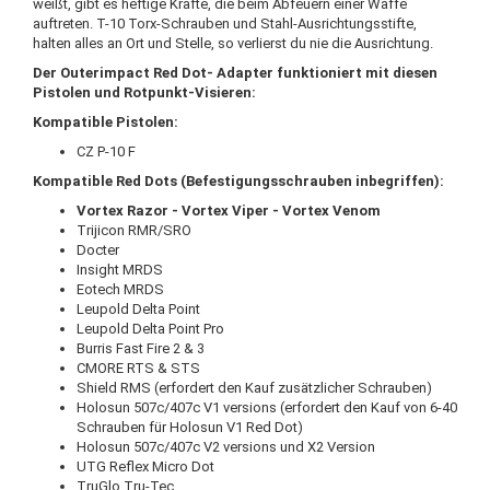
weißt, gibt es heftige Kräfte, die beim Abfeuern einer Waffe
auftreten. T-10 Torx-Schrauben und Stahl-Ausrichtungsstifte,
halten alles an Ort und Stelle, so verlierst du nie die Ausrichtung.
Der Outerimpact Red Dot- Adapter funktioniert mit diesen
Pistolen und Rotpunkt-Visieren:
Kompatible Pistolen:
CZ P-10 F
Kompatible Red Dots (Befestigungsschrauben inbegriffen):
Vortex Razor - Vortex Viper - Vortex Venom
Trijicon RMR/SRO
Docter
Insight MRDS
Eotech MRDS
Leupold Delta Point
Leupold Delta Point Pro
Burris Fast Fire 2 & 3
CMORE RTS & STS
Shield RMS (erfordert den Kauf zusätzlicher Schrauben)
Holosun 507c/407c V1 versions (erfordert den Kauf von 6-40
Schrauben für Holosun V1 Red Dot)
Holosun 507c/407c V2 versions und X2 Version
UTG Reflex Micro Dot
TruGlo Tru-Tec