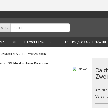
Sprache auswählen
Alle
PSA
ISB
THROOM TARGETS
LUFTDRUCK / CO2 & KLEINKALIBE
ÖR
WIEDERLADEN
LUCKY SHOT
MARKEN
Caldwell XLA 9"-13" Pivot Zweibein
er »
73
Artikel in dieser Kategorie
Cald
Zwei
Konto erstellen
Passwort vergessen?
Art.Nr.:
Versand