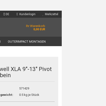
DE
Kundenlogin
Merkzettel
Ihr Warenkorb
0,00 EUR
R
OUTERIMPACT MONTAGEN
well XLA 9"-13" Pivot
bein
571429
gewicht:
0.5
kg je Stück