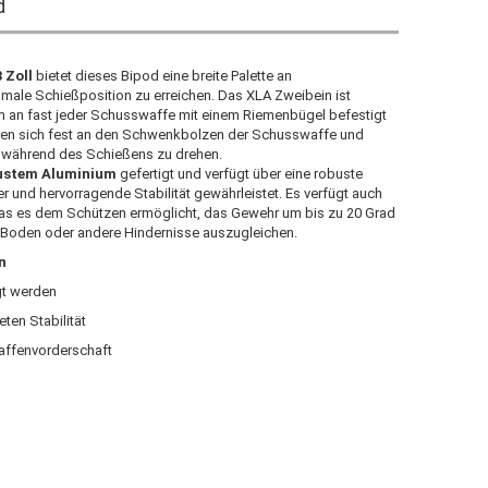
d
3 Zoll
bietet dieses Bipod eine breite Palette an
ale Schießposition zu erreichen. Das XLA Zweibein ist
m an fast jeder Schusswaffe mit einem Riemenbügel befestigt
en sich fest an den Schwenkbolzen der Schusswaffe und
ch während des Schießens zu drehen.
ustem Aluminium
gefertigt und verfügt über eine robuste
r und hervorragende Stabilität gewährleistet. Es verfügt auch
das es dem Schützen ermöglicht, das Gewehr um bis zu 20 Grad
Boden oder andere Hindernisse auszugleichen.
n
igt werden
eten Stabilität
affenvorderschaft