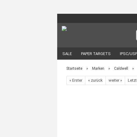
SALE
PAPER TARGETS
IPSC/US
EOTECH
VORTEX OPTIK
ZUBEH
»
»
»
Startseite
Marken
Caldwell
« Erster
« zurück
weiter »
Letzt