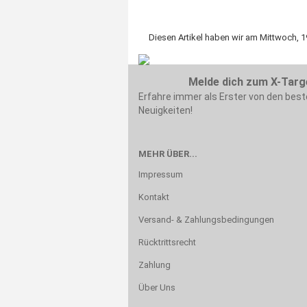
Diesen Artikel haben wir am Mittwoch, 
Melde dich zum X-Targ
Erfahre immer als Erster von den bes
Neuigkeiten!
MEHR ÜBER...
Impressum
Kontakt
Versand- & Zahlungsbedingungen
Rücktrittsrecht
Zahlung
Über Uns