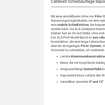
Caldwell Schießauflage Bipo
Mit einer einstellbaren Höhe von
9 bis 1
Anpassungsmöglichkeiten, um eine optim
eine
stabile Schießstütze
, die beque
werden kann. Die XLA-Zweibeine klemm
bleiben fest an Ort und Stelle, ohne si
Das XLA Pivot Model Bipod ist
aus rob
Konstruktion, die eine lange Lebensdaue
über ein einzigartiges
Pivot-System
, 
horizontal zu schwenken, um unebenen 
Leichte
Aluminiumkonstruktio
Beine, die mit Knopfdruck betät
Strapazierfähige
Gummifüße
bi
Gepolsterte Basis schützt den W
Verstellbar zwischen
9" und 13"