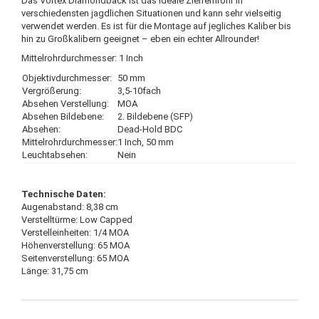
Das Vortex Diamondback ist das ideale Zielfernrohr in
verschiedensten jagdlichen Situationen und kann sehr vielseitig
verwendet werden. Es ist für die Montage auf jegliches Kaliber bis
hin zu Großkalibern geeignet – eben ein echter Allrounder!
Mittelrohrdurchmesser: 1 Inch
Objektivdurchmesser:
50 mm
Vergrößerung:
3,5-10fach
Absehen Verstellung:
MOA
Absehen Bildebene:
2. Bildebene (SFP)
Absehen:
Dead-Hold BDC
Mittelrohrdurchmesser:
1 Inch, 50 mm
Leuchtabsehen:
Nein
Technische Daten:
Augenabstand: 8,38 cm
Verstelltürme: Low Capped
Verstelleinheiten: 1/4 MOA
Höhenverstellung: 65 MOA
Seitenverstellung: 65 MOA
Länge: 31,75 cm