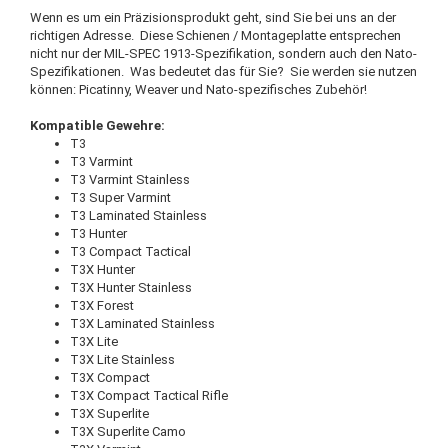
Wenn es um ein Präzisionsprodukt geht, sind Sie bei uns an der
richtigen Adresse. Diese Schienen / Montageplatte entsprechen
nicht nur der MIL-SPEC 1913-Spezifikation, sondern auch den Nato-
Spezifikationen. Was bedeutet das für Sie? Sie werden sie nutzen
können: Picatinny, Weaver und Nato-spezifisches Zubehör!
Kompatible Gewehre:
T3
T3 Varmint
T3 Varmint Stainless
T3 Super Varmint
T3 Laminated Stainless
T3 Hunter
T3 Compact Tactical
T3X Hunter
T3X Hunter Stainless
T3X Forest
T3X Laminated Stainless
T3X Lite
T3X Lite Stainless
T3X Compact
T3X Compact Tactical Rifle
T3X Superlite
T3X Superlite Camo