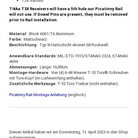
T3X Varmint
Tikka T3X Receivers will have a 5th hole our Picatinny Rail
will not use. If Dowel Pins are present, they must be removed
prior to Rail installation.
Material
: Block 6061-T6 Aluminium.
Farbe:
Mattschwarz
Beschichtung:
Typ III Hartschicht eloxiert 68 Rockwell.
Anwendbare Standards:
MIL-STD-1913/STANAG 2324, STANAG
4694
Abmessungen:
Länge: 16,89cm
Montage-Hardware:
Vier (4) 6-48 Weaver T-10 Torx®-Schrauben
mit Torx-Kopf (im Lieferumfang enthalten).
Zusätzliche Werkzeuge:
T-10 Torx-Treiber (nicht enthalten).
Picatinny Rail Montage Anleitung
(englisch)
Diesen Artikel haben wir am Donnerstag, 13. April 2023 in den Shop
aufgenommen.