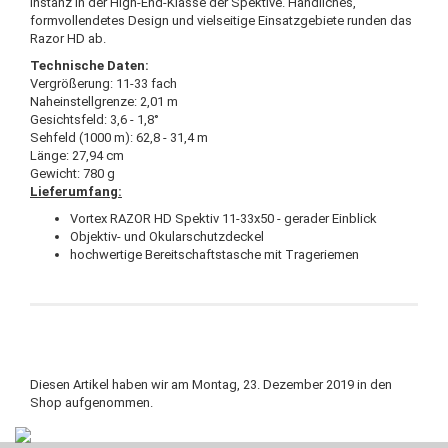
Instanz in der High-End-Klasse der Spektive. Handliches,
formvollendetes Design und vielseitige Einsatzgebiete runden das
Razor HD ab.
Technische Daten:
Vergrößerung: 11-33 fach
Naheinstellgrenze: 2,01 m
Gesichtsfeld: 3,6 - 1,8°
Sehfeld (1000 m): 62,8 - 31,4 m
Länge: 27,94 cm
Gewicht: 780 g
Lieferumfang:
Vortex RAZOR HD Spektiv 11-33x50 - gerader Einblick
Objektiv- und Okularschutzdeckel
hochwertige Bereitschaftstasche mit Trageriemen
Diesen Artikel haben wir am Montag, 23. Dezember 2019 in den
Shop aufgenommen.