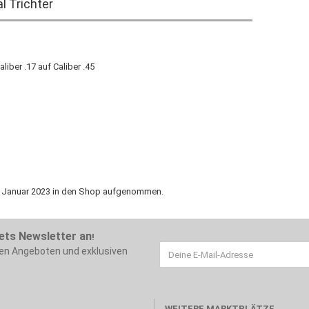
l Trichter
aliber .17 auf Caliber .45
3. Januar 2023 in den Shop aufgenommen.
ets Newsletter an
!
ten Angeboten und exklusiven
WEITERE MARKTPLÄTZE