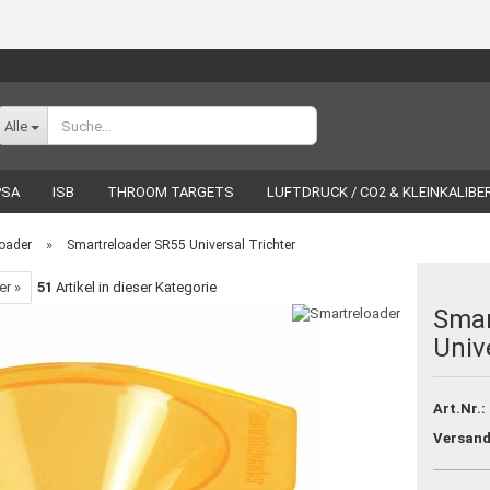
Sprache auswählen
Alle
PSA
ISB
THROOM TARGETS
LUFTDRUCK / CO2 & KLEINKALIBE
ÖR
WIEDERLADEN
LUCKY SHOT
MARKEN
»
oader
Smartreloader SR55 Universal Trichter
er »
51
Artikel in dieser Kategorie
Smar
Univ
Konto erstellen
Passwort vergessen?
Art.Nr.:
Versand