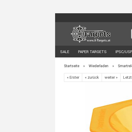
SALE
PAPER TARGETS
IPSC/US
EOTECH
VORTEX OPTIK
ZUBEH
»
»
Startseite
Wiederladen
Smartrel
« Erster
« zurück
weiter »
Letzt