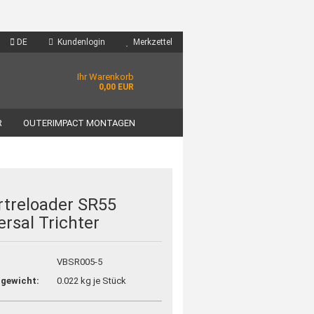
DE
Kundenlogin
Merkzettel
Ihr Warenkorb
0,00 EUR
R
OUTERIMPACT MONTAGEN
treloader SR55
ersal Trichter
VBSR005-5
gewicht:
0.022
kg je Stück