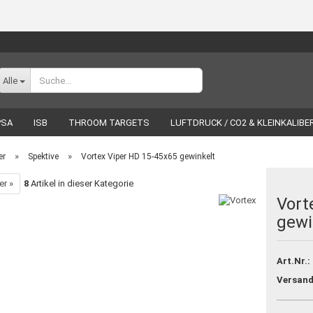
Sprache auswählen
Alle
PSA
ISB
THROOM TARGETS
LUFTDRUCK / CO2 & KLEINKALIBE
ÖR
WIEDERLADEN
LUCKY SHOT
MARKEN
»
»
er
Spektive
Vortex Viper HD 15-45x65 gewinkelt
er »
8
Artikel in dieser Kategorie
Vort
gewi
Konto erstellen
Passwort vergessen?
Art.Nr.:
Versand