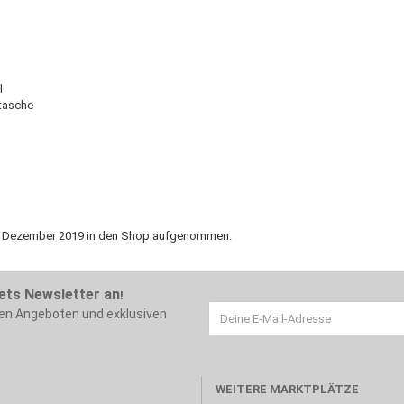
l
tasche
23. Dezember 2019 in den Shop aufgenommen.
ets Newsletter an
!
ten Angeboten und exklusiven
WEITERE MARKTPLÄTZE