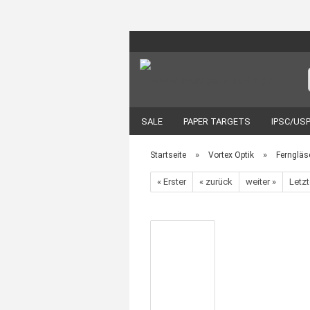
SALE
PAPER TARGETS
IPSC/US
EOTECH
VORTEX OPTIK
ZUBEH
»
»
Startseite
Vortex Optik
Ferngläs
« Erster
« zurück
weiter »
Letzt