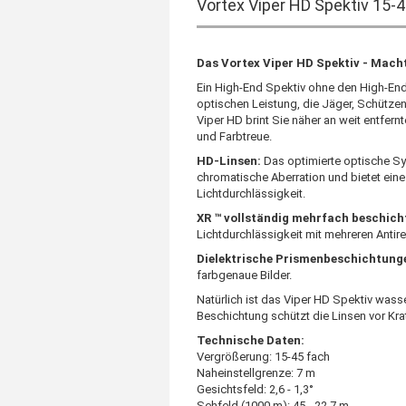
Vortex Viper HD Spektiv 15-
Das Vortex Viper HD Spektiv - Mach
Ein High-End Spektiv ohne den High-End 
optischen Leistung, die Jäger, Schütz
Viper HD brint Sie näher an weit entfern
und Farbtreue.
HD-Linsen:
Das optimierte optische Sy
chromatische Aberration und bietet ein
Lichtdurchlässigkeit.
XR ™ vollständig mehrfach beschich
Lichtdurchlässigkeit mit mehreren Antir
Dielektrische Prismenbeschichtung
farbgenaue Bilder.
Natürlich ist das Viper HD Spektiv wass
Beschichtung schützt die Linsen vor Kra
Technische Daten:
Vergrößerung: 15-45 fach
Naheinstellgrenze: 7 m
Gesichtsfeld: 2,6 - 1,3°
Sehfeld (1000 m): 45 - 22,7 m