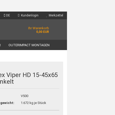
DE
Kundenlogin
Merkzettel
Ihr Warenkorb
0,00 EUR
R
OUTERIMPACT MONTAGEN
ex Viper HD 15-45x65
nkelt
V500
gewicht:
1.672
kg je Stück