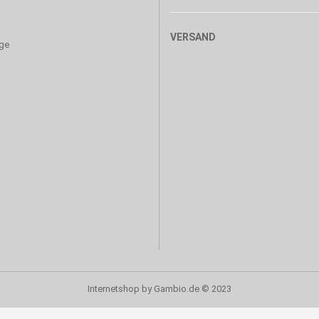
VERSAND
age
Internetshop
by Gambio.de © 2023