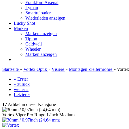
Frankford Arsenal
Lyman
Smartreloader
Wiederladen anzeigen
Lucky Shot
Marken
Marken anzeigen
Tipton
Caldwell
Wheeler
Marken anzeigen
Startseite
»
Vortex Optik
»
Visiere
»
Montagen Zielfernrohre
»
Vortex
« Erster
« zurück
weiter »
Letzter »
17
Artikel in dieser Kategorie
Vortex Viper Pro Ringe 1-Inch Medium