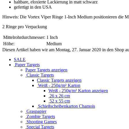
haltbare, eloxierte Lackierung in matt schwarz
gefertigt in den USA
Hinweis: Die Vortex Viper Ringe 1-Inch Medium positionieren die Mit
2 Ringe pro Verpackung
Mittelrohrdurchmesser:
1 Inch
Höhe:
Medium
Diesen Artikel haben wir am Montag, 27. Januar 2020 in den Shop 
SALE
Paper Targets
Paper Targets anzeigen
Classic Targets
Classic Targets anzeigen
Weiß - 250g/m² Karton
Weiß - 250g/m² Karton anzeigen
26 x 26 cm
52 x 55 cm
Schießscheibenkarton Chamois
Graspapier
Zombie Targets
Shooting Games
Special Targets