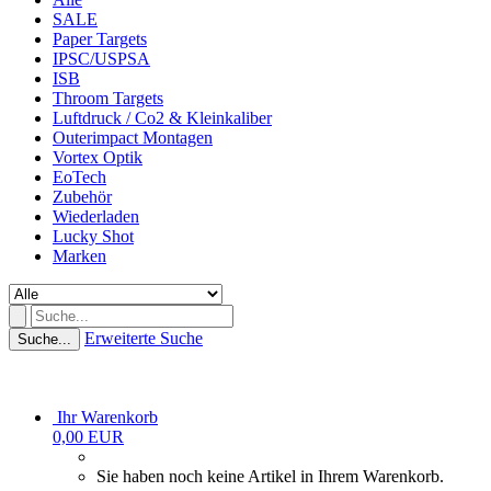
SALE
Paper Targets
IPSC/USPSA
ISB
Throom Targets
Luftdruck / Co2 & Kleinkaliber
Outerimpact Montagen
Vortex Optik
EoTech
Zubehör
Wiederladen
Lucky Shot
Marken
Erweiterte Suche
Suche...
Ihr Warenkorb
0,00 EUR
Sie haben noch keine Artikel in Ihrem Warenkorb.