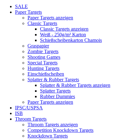
SALE
Paper Targets
Paper Targets anzeigen
Classic Targets
Classic Targets anzeigen
Weiß - 250g/m² Karton
Schießscheibenkarton Chamois
Graspapier
Zombie Targets
Shooting Games
Special Targets
Hunting Targets
Einschießscheiben
Splatter & Rubber Targets
Splatter & Rubber Targets anzeigen
Splatter Targets
Rubber Dummies
Paper Targets anzeigen
IPSC/USPSA
ISB
Throom Targets
Throom Targets anzeigen
Competition Knockdown Targets
Knockdown Targets