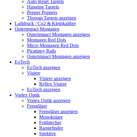
Auto Reset Targets
Hanging Targets
Pepper Poppers
Throom Targets anzeigen
Luftdruck / Co2 & Kleinkaliber
Outerimpact Montagen
Outerimpact Montagen anzeigen
Montagen Red Dots
Micro Montagen Red Dots
Picatinny Rails
Outerimpact Montagen anzeigen
EoTech
EoTech anzeigen
Visiere
Visiere anzeigen
Reflex Visiere
EoTech anzeigen
Vortex Optik
Vortex Optik anzeigen
Ferngläser
Ferngläser anzeigen
Monokulare
Feldstecher
Rangefinder
Spektive